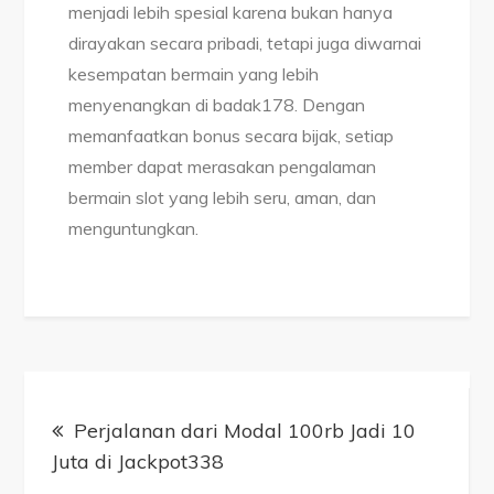
menjadi lebih spesial karena bukan hanya
dirayakan secara pribadi, tetapi juga diwarnai
kesempatan bermain yang lebih
menyenangkan di badak178. Dengan
memanfaatkan bonus secara bijak, setiap
member dapat merasakan pengalaman
bermain slot yang lebih seru, aman, dan
menguntungkan.
Post
navigation
Perjalanan dari Modal 100rb Jadi 10
Juta di Jackpot338