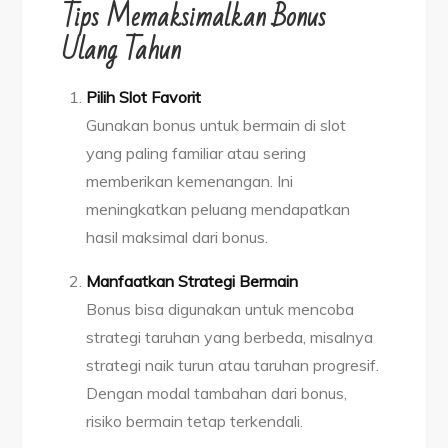
Tips Memaksimalkan Bonus
Ulang Tahun
Pilih Slot Favorit
Gunakan bonus untuk bermain di slot
yang paling familiar atau sering
memberikan kemenangan. Ini
meningkatkan peluang mendapatkan
hasil maksimal dari bonus.
Manfaatkan Strategi Bermain
Bonus bisa digunakan untuk mencoba
strategi taruhan yang berbeda, misalnya
strategi naik turun atau taruhan progresif.
Dengan modal tambahan dari bonus,
risiko bermain tetap terkendali.