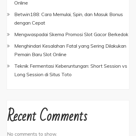
Online
Betwin188: Cara Memulai, Spin, dan Masuk Bonus
dengan Cepat
Mengwaspadai Skema Promosi Slot Gacor Berkedok
Menghindari Kesalahan Fatal yang Sering Dilakukan
Pemain Baru Slot Online
Teknik Fermentasi Keberuntungan: Short Session vs
Long Session di Situs Toto
Recent Comments
No comments to show.