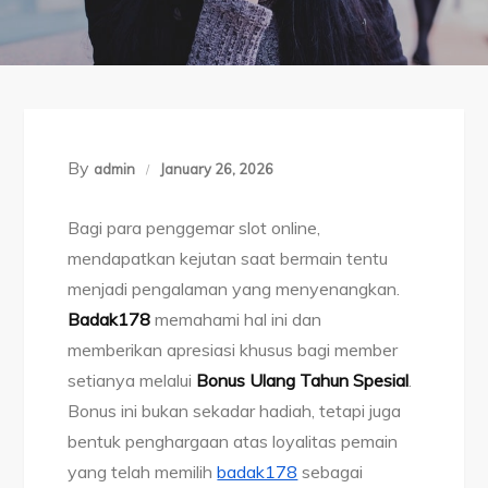
By
admin
January 26, 2026
Bagi para penggemar slot online,
mendapatkan kejutan saat bermain tentu
menjadi pengalaman yang menyenangkan.
Badak178
memahami hal ini dan
memberikan apresiasi khusus bagi member
setianya melalui
Bonus Ulang Tahun Spesial
.
Bonus ini bukan sekadar hadiah, tetapi juga
bentuk penghargaan atas loyalitas pemain
yang telah memilih
badak178
sebagai