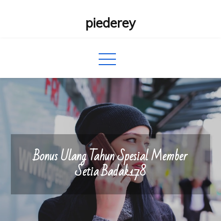
Skip
piederey
to
content
Bonus Ulang Tahun Spesial Member
Setia Badak178