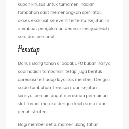
kupon khusus untuk turnamen, hadiah
tambahan saat memenangkan spin, atau
akses eksklusif ke event tertentu. Kejutan ini
membuat pengalaman bermain menjadi lebih
seru dan personal.
Penutup
Bonus ulang tahun di badak178 bukan hanya
soal hadiah tambahan, tetapi juga bentuk
apresiasi terhadap loyalitas member. Dengan
saldo tambahan, free spin, dan kejutan
lainnya, pemain dapat menikmati permainan
slot favorit mereka dengan lebih santai dan
penuh strategi.
Bagi member setia, momen ulang tahun