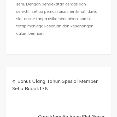
seru. Dengan pendekatan cerdas dan
selektif, setiap pemain bisa menikmati dunia
slot online tanpa risiko berlebihan, sambil
tetap menjaga keseruan dan kesenangan
dalam bermain.
Post
navigation
Bonus Ulang Tahun Spesial Member
Setia Badak178
Cara Memilih Agen Slot Gacor