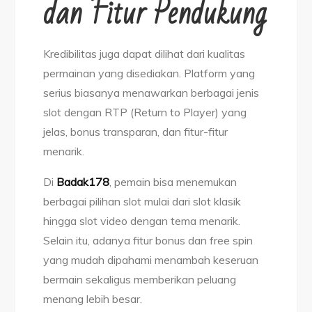
dan Fitur Pendukung
Kredibilitas juga dapat dilihat dari kualitas
permainan yang disediakan. Platform yang
serius biasanya menawarkan berbagai jenis
slot dengan RTP (Return to Player) yang
jelas, bonus transparan, dan fitur-fitur
menarik.
Di
Badak178
, pemain bisa menemukan
berbagai pilihan slot mulai dari slot klasik
hingga slot video dengan tema menarik.
Selain itu, adanya fitur bonus dan free spin
yang mudah dipahami menambah keseruan
bermain sekaligus memberikan peluang
menang lebih besar.