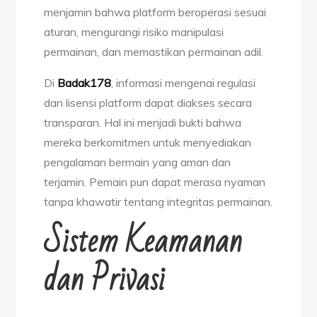
menjamin bahwa platform beroperasi sesuai
aturan, mengurangi risiko manipulasi
permainan, dan memastikan permainan adil.
Di
Badak178
, informasi mengenai regulasi
dan lisensi platform dapat diakses secara
transparan. Hal ini menjadi bukti bahwa
mereka berkomitmen untuk menyediakan
pengalaman bermain yang aman dan
terjamin. Pemain pun dapat merasa nyaman
tanpa khawatir tentang integritas permainan.
Sistem Keamanan
dan Privasi