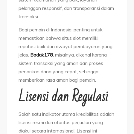
pelanggan responsif, dan transparansi dalam
transaksi.
Bagi pemain di Indonesia, penting untuk
memastikan bahwa situs slot memiliki
reputasi baik dan riwayat pembayaran yang
jelas.
Badak178
, misalnya, dikenal karena
sistem transaksi yang aman dan proses
penarikan dana yang cepat, sehingga
memberikan rasa aman bagi pemain.
Lisensi dan Regulasi
Salah satu indikator utama kredibilitas adalah
lisensi resmi dari otoritas perjudian yang
diakui secara internasional. Lisensi ini