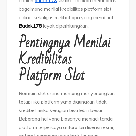
adalah
badak178
. Artikel ini akan membahas
bagaimana menilai kredibilitas platform slot
online, sekaligus melihat apa yang membuat
Badak178
layak diperhitungkan.
Pentingnya Menilai
Kredibilitas
Platform Slot
Bermain slot online memang menyenangkan,
tetapi jika platform yang digunakan tidak
kredibel, risiko kerugian bisa lebih besar.
Beberapa hal yang biasanya menjadi tanda
platform terpercaya antara lain lisensi resmi,
sistem keamanan yang baik, layanan