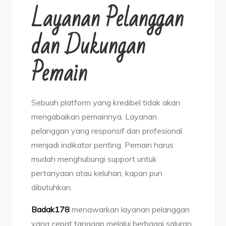
Layanan Pelanggan
dan Dukungan
Pemain
Sebuah platform yang kredibel tidak akan
mengabaikan pemainnya. Layanan
pelanggan yang responsif dan profesional
menjadi indikator penting. Pemain harus
mudah menghubungi support untuk
pertanyaan atau keluhan, kapan pun
dibutuhkan.
Badak178
menawarkan layanan pelanggan
yang cepat tanggap melalui berbagai saluran