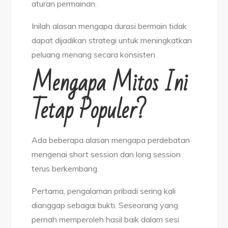
aturan permainan.
Inilah alasan mengapa durasi bermain tidak
dapat dijadikan strategi untuk meningkatkan
peluang menang secara konsisten.
Mengapa Mitos Ini
Tetap Populer?
Ada beberapa alasan mengapa perdebatan
mengenai short session dan long session
terus berkembang.
Pertama, pengalaman pribadi sering kali
dianggap sebagai bukti. Seseorang yang
pernah memperoleh hasil baik dalam sesi