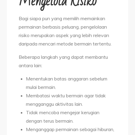
Mengelola Risiko
Bagi siapa pun yang memilih memainkan
permainan berbasis peluang, pengelolaan
risiko merupakan aspek yang lebih relevan
daripada mencari metode bermain tertentu.
Beberapa langkah yang dapat membantu
antara lain:
Menentukan batas anggaran sebelum
mulai bermain.
Membatasi waktu bermain agar tidak
mengganggu aktivitas lain.
Tidak mencoba mengejar kerugian
dengan terus bermain.
Menganggap permainan sebagai hiburan,