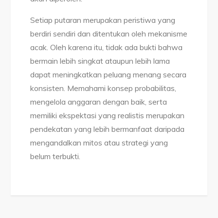
Setiap putaran merupakan peristiwa yang
berdiri sendiri dan ditentukan oleh mekanisme
acak. Oleh karena itu, tidak ada bukti bahwa
bermain lebih singkat ataupun lebih lama
dapat meningkatkan peluang menang secara
konsisten. Memahami konsep probabilitas,
mengelola anggaran dengan baik, serta
memiliki ekspektasi yang realistis merupakan
pendekatan yang lebih bermanfaat daripada
mengandalkan mitos atau strategi yang
belum terbukti.