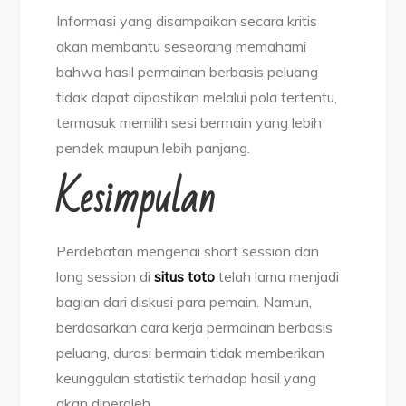
Informasi yang disampaikan secara kritis
akan membantu seseorang memahami
bahwa hasil permainan berbasis peluang
tidak dapat dipastikan melalui pola tertentu,
termasuk memilih sesi bermain yang lebih
pendek maupun lebih panjang.
Kesimpulan
Perdebatan mengenai short session dan
long session di
situs toto
telah lama menjadi
bagian dari diskusi para pemain. Namun,
berdasarkan cara kerja permainan berbasis
peluang, durasi bermain tidak memberikan
keunggulan statistik terhadap hasil yang
akan diperoleh.