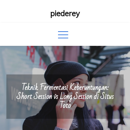
Skip
piederey
to
content
Teknik Fermentasi Keberuntungan:
Short Session vs Long Session di Situs
Toto