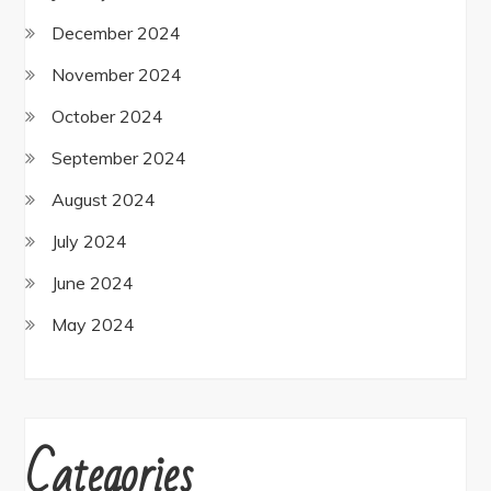
December 2024
November 2024
October 2024
September 2024
August 2024
July 2024
June 2024
May 2024
Categories