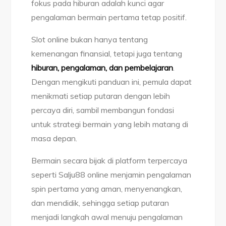
fokus pada hiburan adalah kunci agar
pengalaman bermain pertama tetap positif.
Slot online bukan hanya tentang
kemenangan finansial, tetapi juga tentang
hiburan, pengalaman, dan pembelajaran
.
Dengan mengikuti panduan ini, pemula dapat
menikmati setiap putaran dengan lebih
percaya diri, sambil membangun fondasi
untuk strategi bermain yang lebih matang di
masa depan.
Bermain secara bijak di platform terpercaya
seperti Salju88 online menjamin pengalaman
spin pertama yang aman, menyenangkan,
dan mendidik, sehingga setiap putaran
menjadi langkah awal menuju pengalaman