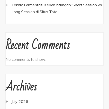
Teknik Fermentasi Keberuntungan: Short Session vs
Long Session di Situs Toto
Recent Comments
No comments to show.
Archives
July 2026