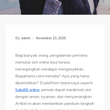
By
admin
November 23, 2025
Bagi banyak orang, pengalaman pertama
memutar slot online bisa terasa
menegangkan sekaligus mengasyikkan.
Bagaimana cara memulai? Apa yang harus
diperhatikan? Di platform terpercaya seperti
Salju88 online
, pemula dapat menikmati slot
dengan aman, nyaman, dan menyenangkan.
Artikel ini akan memberikan panduan langkah