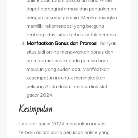
online atau forum diskusi di mana Anda
dapat berbagi informasi dan pengalaman
dengan sesama pemain. Mereka mungkin
memiliki rekomendasi yang berguna
tentang situs-situs terbaik untuk bermain.
Manfaatkan Bonus dan Promosi
: Banyak
situs judi online menawarkan bonus dan
promosi menarik kepada pemain baru
maupun yang sudah ada. Manfaatkan
kesempatan ini untuk meningkatkan
peluang Anda dalam mencari link slot
gacor 2024.
Kesimpulan
Link slot gacor 2024 merupakan inovasi
terbaru dalam dunia perjudian online yang