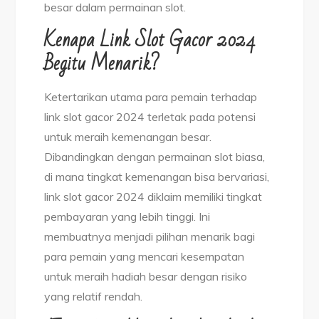
besar dalam permainan slot.
Kenapa Link Slot Gacor 2024
Begitu Menarik?
Ketertarikan utama para pemain terhadap
link slot gacor 2024 terletak pada potensi
untuk meraih kemenangan besar.
Dibandingkan dengan permainan slot biasa,
di mana tingkat kemenangan bisa bervariasi,
link slot gacor 2024 diklaim memiliki tingkat
pembayaran yang lebih tinggi. Ini
membuatnya menjadi pilihan menarik bagi
para pemain yang mencari kesempatan
untuk meraih hadiah besar dengan risiko
yang relatif rendah.