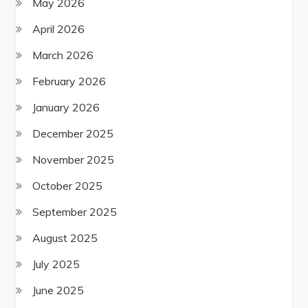
May 2026
April 2026
March 2026
February 2026
January 2026
December 2025
November 2025
October 2025
September 2025
August 2025
July 2025
June 2025