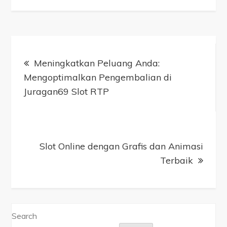
Post
navigation
Meningkatkan Peluang Anda:
Mengoptimalkan Pengembalian di
Juragan69 Slot RTP
Slot Online dengan Grafis dan Animasi
Terbaik
Search