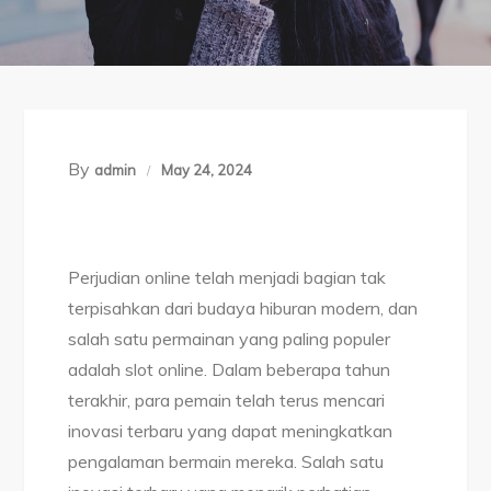
By
admin
May 24, 2024
Perjudian online telah menjadi bagian tak
terpisahkan dari budaya hiburan modern, dan
salah satu permainan yang paling populer
adalah slot online. Dalam beberapa tahun
terakhir, para pemain telah terus mencari
inovasi terbaru yang dapat meningkatkan
pengalaman bermain mereka. Salah satu