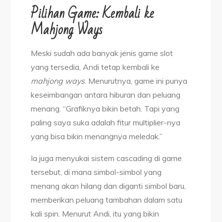
Pilihan Game: Kembali ke
Mahjong Ways
Meski sudah ada banyak jenis game slot
yang tersedia, Andi tetap kembali ke
mahjong ways
. Menurutnya, game ini punya
keseimbangan antara hiburan dan peluang
menang. “Grafiknya bikin betah. Tapi yang
paling saya suka adalah fitur multiplier-nya
yang bisa bikin menangnya meledak.”
Ia juga menyukai sistem cascading di game
tersebut, di mana simbol-simbol yang
menang akan hilang dan diganti simbol baru,
memberikan peluang tambahan dalam satu
kali spin. Menurut Andi, itu yang bikin