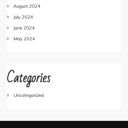
August 2024
July 2024
June 2024
May 2024
Categories
Uncategorized