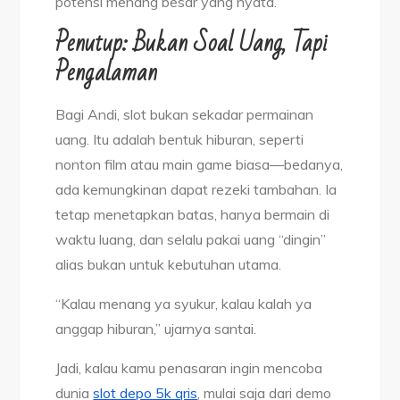
potensi menang besar yang nyata.
Penutup: Bukan Soal Uang, Tapi
Pengalaman
Bagi Andi, slot bukan sekadar permainan
uang. Itu adalah bentuk hiburan, seperti
nonton film atau main game biasa—bedanya,
ada kemungkinan dapat rezeki tambahan. Ia
tetap menetapkan batas, hanya bermain di
waktu luang, dan selalu pakai uang “dingin”
alias bukan untuk kebutuhan utama.
“Kalau menang ya syukur, kalau kalah ya
anggap hiburan,” ujarnya santai.
Jadi, kalau kamu penasaran ingin mencoba
dunia
slot depo 5k qris
, mulai saja dari demo