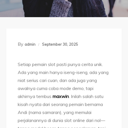
By
admin
September 30, 2025
Setiap pemain slot pasti punya cerita unik.
Ada yang main hanya iseng-iseng, ada yang
niat serius cari cuan, dan ada juga yang
awalnya cuma coba mode demo, tapi
akhirnya tembus
maxwin
. Inilah salah satu
kisah nyata dari seorang pemain bernama
Andi (nama samaran), yang memulai
perjalanannya di dunia slot online dari nol—