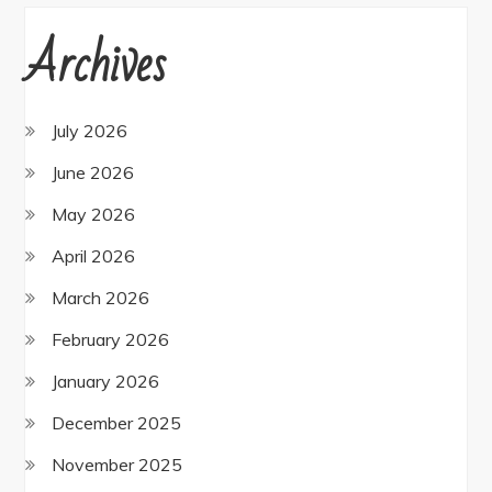
Archives
July 2026
June 2026
May 2026
April 2026
March 2026
February 2026
January 2026
December 2025
November 2025