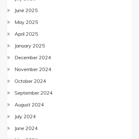
June 2025
May 2025
April 2025
January 2025
December 2024
November 2024
October 2024
September 2024
August 2024
July 2024
June 2024