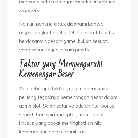
mencoba keberuntungan mereka di berbagai
situs slot
.
Namun penting untuk dipahami bahwa
angka-angka tersebut lebih bersifat teoritis
berdasarkan desain game, bukan sesuatu
yang sering terjadi dalam praktik.
Faktor yang Mempengaruhi
Kemenangan Besar
Ada beberapa faktor yang memengaruhi
peluang terjadinya kemenangan besar dalam
game slot. Salah satunya adalah fitur bonus
seperti free spin, multiplier, atau simbol
khusus yang dapat meningkatkan nilai
kemenangan secara signifikan.