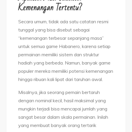
Kemenangan Tertentu?
Secara umum, tidak ada satu catatan resmi
tunggal yang bisa disebut sebagai
“kemenangan terbesar sepanjang masa”
untuk semua game Habanero, karena setiap
permainan memiliki sistem dan struktur
hadiah yang berbeda. Namun, banyak game
populer mereka memiliki potensi kemenangan
hingga ribuan kali lipat dari taruhan awal.
Misalnya, jika seorang pemain bertaruh
dengan nominal kecil, hasil maksimal yang
mungkin terjadi bisa mencapai jumlah yang
sangat besar dalam skala permainan. Inilah
yang membuat banyak orang tertarik