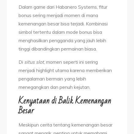
Dalam game dari
Habanero Systems
, fitur
bonus sering menjadi momen di mana
kemenangan besar bisa terjadi. Kombinasi
simbol tertentu dalam mode bonus bisa
menghasilkan pengganda yang jauh lebih
tinggi dibandingkan permainan biasa.
Di
situs slot
, momen seperti ini sering
menjadi highlight utama karena memberikan
pengalaman bermain yang lebih
menegangkan dan penuh kejutan.
Kenyataan di Balik Kemenangan
Besar
Meskipun cerita tentang kemenangan besar
sangat menarik, penting untuk memahami