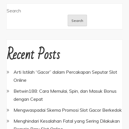
Search
Search
Recent Posts
Arti Istilah “Gacor” dalam Percakapan Seputar Slot
Online
Betwin188: Cara Memulai, Spin, dan Masuk Bonus
dengan Cepat
Mengwaspadai Skema Promosi Slot Gacor Berkedok
Menghindari Kesalahan Fatal yang Sering Dilakukan