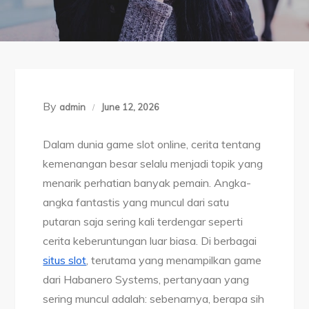
By
admin
June 12, 2026
Dalam dunia game slot online, cerita tentang
kemenangan besar selalu menjadi topik yang
menarik perhatian banyak pemain. Angka-
angka fantastis yang muncul dari satu
putaran saja sering kali terdengar seperti
cerita keberuntungan luar biasa. Di berbagai
situs slot
, terutama yang menampilkan game
dari
Habanero Systems
, pertanyaan yang
sering muncul adalah: sebenarnya, berapa sih