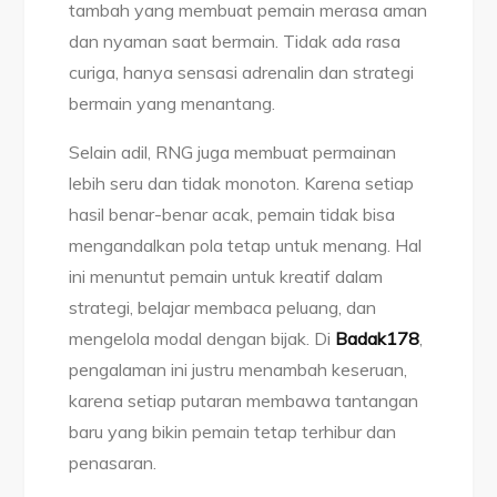
tambah yang membuat pemain merasa aman
dan nyaman saat bermain. Tidak ada rasa
curiga, hanya sensasi adrenalin dan strategi
bermain yang menantang.
Selain adil, RNG juga membuat permainan
lebih seru dan tidak monoton. Karena setiap
hasil benar-benar acak, pemain tidak bisa
mengandalkan pola tetap untuk menang. Hal
ini menuntut pemain untuk kreatif dalam
strategi, belajar membaca peluang, dan
mengelola modal dengan bijak. Di
Badak178
,
pengalaman ini justru menambah keseruan,
karena setiap putaran membawa tantangan
baru yang bikin pemain tetap terhibur dan
penasaran.