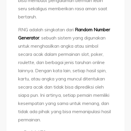
bisa membuat pengalaman bermain lebih
seru sekaligus memberikan rasa aman saat
bertaruh.
RNG adalah singkatan dari
Random Number
Generator
, sebuah sistem yang digunakan
untuk menghasilkan angka atau simbol
secara acak dalam permainan slot, poker,
roulette, dan berbagai jenis taruhan online
lainnya. Dengan kata lain, setiap hasil spin,
kartu, atau angka yang muncul ditentukan
secara acak dan tidak bisa diprediksi oleh
siapa pun. Ini artinya, setiap pemain memiliki
kesempatan yang sama untuk menang, dan
tidak ada pihak yang bisa memanipulasi hasil
permainan.