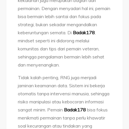
kekalahan juga merupakan bagian dari
permainan. Dengan menyadari hal ini, pemain
bisa bermain lebih santai dan fokus pada
strategi, bukan sekadar mengandalkan
keberuntungan semata. Di
Badak178
,
mindset seperti ini didorong melalui
komunitas dan tips dari pemain veteran,
sehingga pengalaman bermain lebih sehat
dan menyenangkan.
Tidak kalah penting, RNG juga menjadi
jaminan keamanan data. Sistem ini bekerja
otomatis tanpa intervensi manusia, sehingga
risiko manipulasi atau kebocoran informasi
sangat minim. Pemain
Badak178
bisa fokus
menikmati permainan tanpa perlu khawatir
soal kecurangan atau tindakan yang