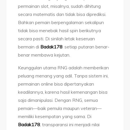
permainan slot, misalnya, sudah dihitung
secara matematis dan tidak bisa diprediksi.
Bahkan pemain berpengalaman sekalipun
tidak bisa menebak hasil spin berikutnya
secara pasti. Di sinilah letak keseruan
bermain di
Badak178
: setiap putaran benar-
benar membawa kejutan.
Keunggulan utama RNG adalah memberikan
peluang menang yang adil. Tanpa sistem ini,
permainan online bisa dipertanyakan
keadilannya, karena hasil kemenangan bisa
saja dimanipulasi. Dengan RNG, semua
pemain—baik pemula maupun veteran—
memiliki kesempatan yang sama. Di
Badak178
, transparansi ini menjadi nilai