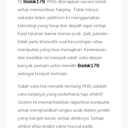
Di
Badak178
, RNG diterapkan secara ketat
untuk memastikan fairplay. Tidak hanya
sekadar klaim, platform ini menggunakan
teknologi yang teruji dan diaudit agar setiap
hasil taruhan benar-benar acak. Jadi, pemain
tidak perlu khawatir soal kecurangan atau
manipulasi yang bisa merugikan. Keamanan
dan keadilan ini menjadi salah satu alasan
banyak pemain setia memilih
Badak178
sebagai tempat bermain.
Salah satu hal menarik tentang RNG adalah
cara kerjanya yang sederhana tapi efektif.
Sistem ini memanfaatkan algoritma komputer
untuk menghasilkan angka acak dalam jumlah
yang sangat besar setiap detiknya. Setiap
simbol atau angka yang muncul pada