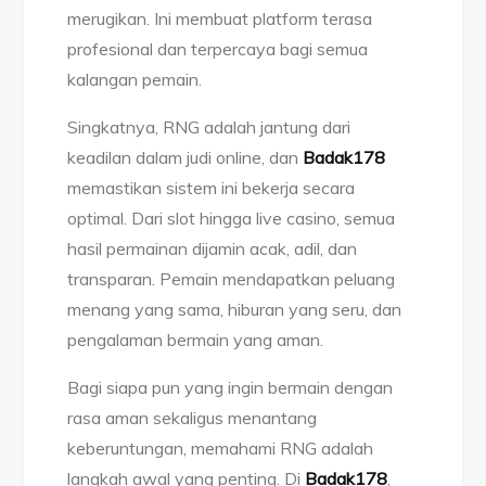
merugikan. Ini membuat platform terasa
profesional dan terpercaya bagi semua
kalangan pemain.
Singkatnya, RNG adalah jantung dari
keadilan dalam judi online, dan
Badak178
memastikan sistem ini bekerja secara
optimal. Dari slot hingga live casino, semua
hasil permainan dijamin acak, adil, dan
transparan. Pemain mendapatkan peluang
menang yang sama, hiburan yang seru, dan
pengalaman bermain yang aman.
Bagi siapa pun yang ingin bermain dengan
rasa aman sekaligus menantang
keberuntungan, memahami RNG adalah
langkah awal yang penting. Di
Badak178
,